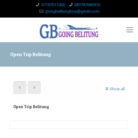
07197011002
087797685910
goingbelitungtour@gmail.com
Open Trip Belitung
Show all
Open Trip Belitung