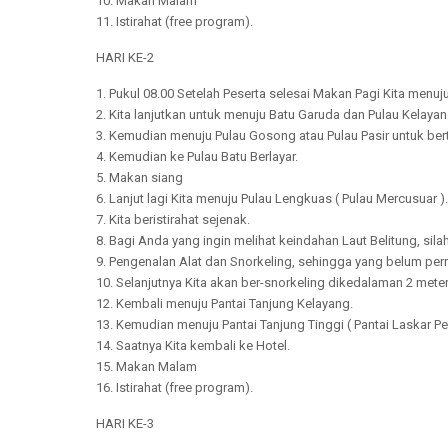
10. Makan Malam
11. Istirahat (free program).
HARI KE-2
1. Pukul 08.00 Setelah Peserta selesai Makan Pagi Kita menu
2. Kita lanjutkan untuk menuju Batu Garuda dan Pulau Kelayan
3. Kemudian menuju Pulau Gosong atau Pulau Pasir untuk be
4. Kemudian ke Pulau Batu Berlayar.
5. Makan siang
6. Lanjut lagi Kita menuju Pulau Lengkuas ( Pulau Mercusuar ).
7. Kita beristirahat sejenak.
8. Bagi Anda yang ingin melihat keindahan Laut Belitung, sil
9. Pengenalan Alat dan Snorkeling, sehingga yang belum perna
10. Selanjutnya Kita akan ber-snorkeling dikedalaman 2 mete
12. Kembali menuju Pantai Tanjung Kelayang.
13. Kemudian menuju Pantai Tanjung Tinggi ( Pantai Laskar Pe
14. Saatnya Kita kembali ke Hotel.
15. Makan Malam
16. Istirahat (free program).
HARI KE-3