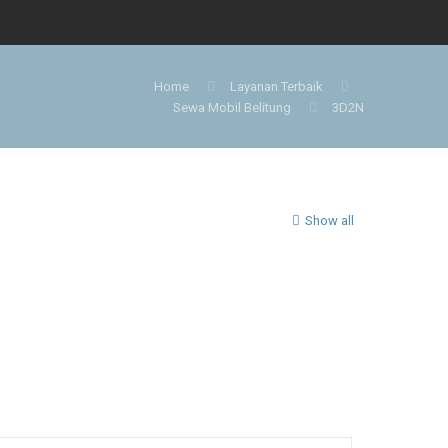
Home
Layanan Terbaik
Sewa Mobil Belitung
3D2N
Show all