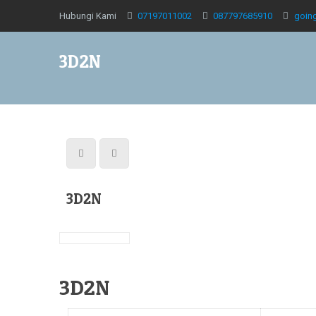
Hubungi Kami
07197011002
087797685910
goin
3D2N
3D2N
3D2N