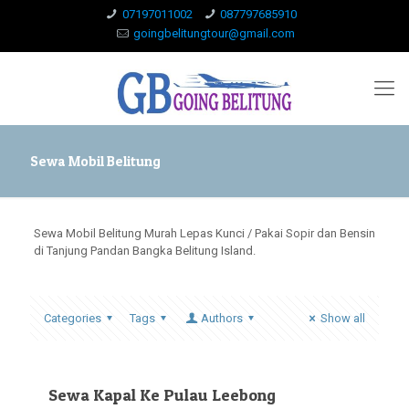
07197011002
087797685910
goingbelitungtour@gmail.com
Sewa Mobil Belitung
Sewa Mobil Belitung Murah Lepas Kunci / Pakai Sopir dan Bensin
di Tanjung Pandan Bangka Belitung Island.
Categories
Tags
Authors
Show all
Sewa Kapal Ke Pulau Leebong