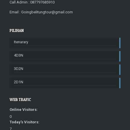
Call Admin : 087797685910
Email : Goingbelitungtour@gmail.com
PILIHAN
Itenarary
4D3N
3D2N
2D1N
WEB TRAFIC
Online Visitors:
0
Today's Visitors:
7