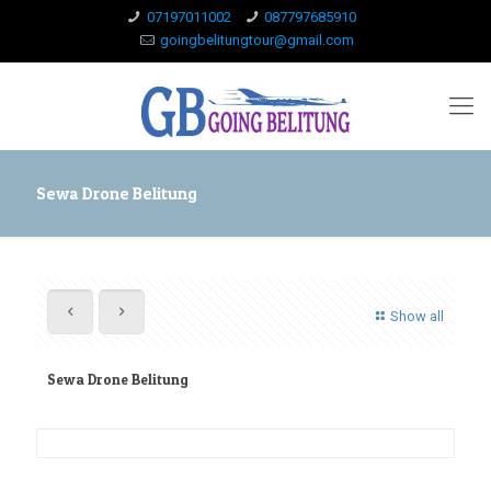
07197011002
087797685910
goingbelitungtour@gmail.com
Sewa Drone Belitung
Show all
Sewa Drone Belitung