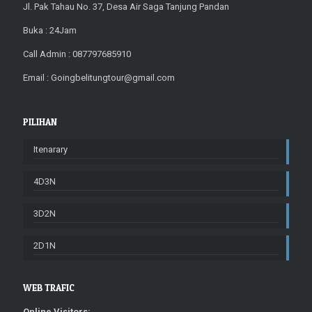
Jl. Pak Tahau No. 37, Desa Air Saga Tanjung Pandan
Buka : 24Jam
Call Admin : 087797685910
Email : Goingbelitungtour@gmail.com
PILIHAN
Itenarary
4D3N
3D2N
2D1N
WEB TRAFIC
Online Visitors: