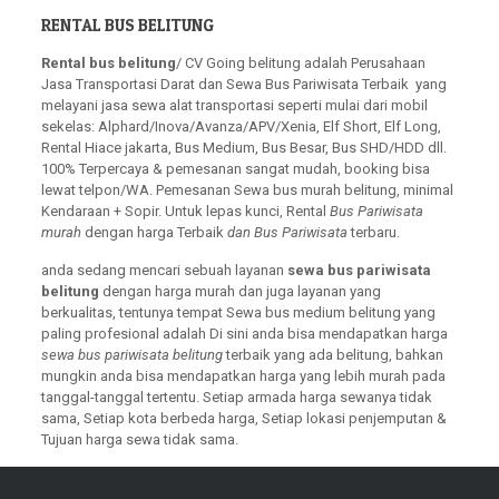
RENTAL BUS BELITUNG
Rental bus belitung
/ CV Going belitung adalah Perusahaan
Jasa Transportasi Darat dan Sewa Bus Pariwisata Terbaik yang
melayani jasa sewa alat transportasi seperti mulai dari mobil
sekelas: Alphard/Inova/Avanza/APV/Xenia, Elf Short, Elf Long,
Rental Hiace jakarta, Bus Medium, Bus Besar, Bus SHD/HDD dll.
100% Terpercaya & pemesanan sangat mudah, booking bisa
lewat telpon/WA. Pemesanan Sewa bus murah belitung, minimal
Kendaraan + Sopir. Untuk lepas kunci, Rental
Bus Pariwisata
murah
dengan harga Terbaik
dan Bus Pariwisata
terbaru.
anda sedang mencari sebuah layanan
sewa bus pariwisata
belitung
dengan harga murah dan juga layanan yang
berkualitas, tentunya tempat Sewa bus medium belitung yang
paling profesional adalah Di sini anda bisa mendapatkan harga
sewa bus pariwisata belitung
terbaik yang ada belitung, bahkan
mungkin anda bisa mendapatkan harga yang lebih murah pada
tanggal-tanggal tertentu. Setiap armada harga sewanya tidak
sama, Setiap kota berbeda harga, Setiap lokasi penjemputan &
Tujuan harga sewa tidak sama.