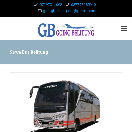
07197011002
087797685910
goingbelitungtour@gmail.com
Sewa Bus Belitung