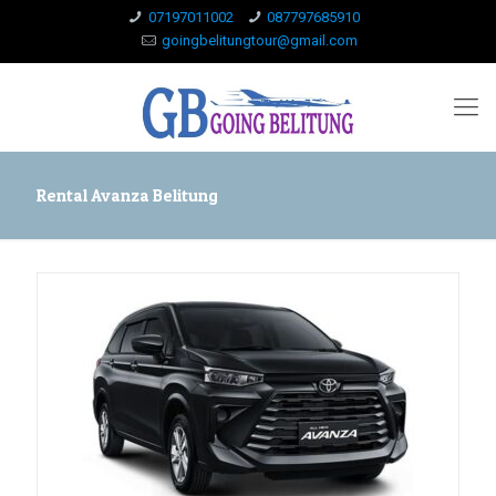
07197011002
087797685910
goingbelitungtour@gmail.com
Rental Avanza Belitung