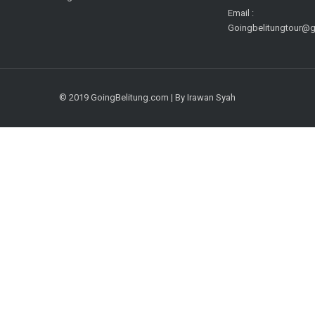
Email :
Goingbelitungtour@
© 2019 GoingBelitung.com | By Irawan Syah