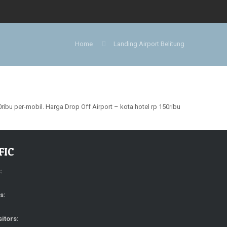
Home
Landing Airport Belitung
ribu per-mobil. Harga Drop Off Airport – kota hotel rp 150ribu
FIC
s:
rs:
sitors: