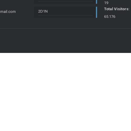
19
Total Visitors:
2D1N
gmail.com
65.176