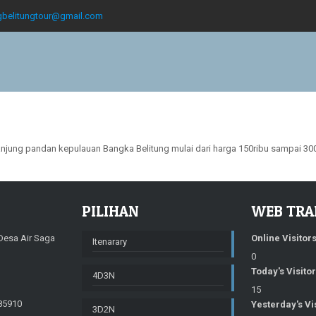
gbelitungtour@gmail.com
 tanjung pandan kepulauan Bangka Belitung mulai dari harga 150ribu sampai 300
PILIHAN
WEB TRA
 Desa Air Saga
Online Visitor
Itenarary
0
Today's Visito
4D3N
15
85910
Yesterday's Vi
3D2N