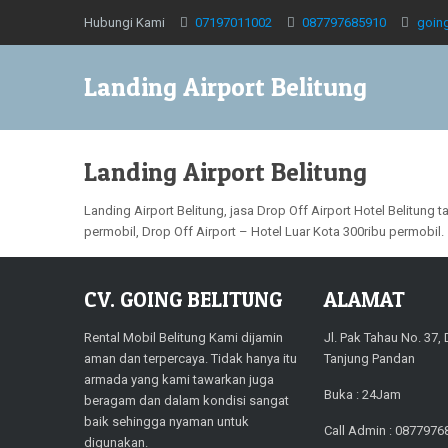
Hubungi Kami
07197011002
087797685910
goin
Landing Airport Belitung
Landing Airport Belitung
Landing Airport Belitung, jasa Drop Off Airport Hotel Belitung
permobil, Drop Off Airport – Hotel Luar Kota 300ribu permobil.
CV. GOING BELITUNG
ALAMAT
Rental Mobil Belitung Kami dijamin
Jl. Pak Tahau No. 37,
aman dan terpercaya. Tidak hanya itu
Tanjung Pandan
armada yang kami tawarkan juga
Buka : 24Jam
beragam dan dalam kondisi sangat
baik sehingga nyaman untuk
Call Admin : 0877976
digunakan.