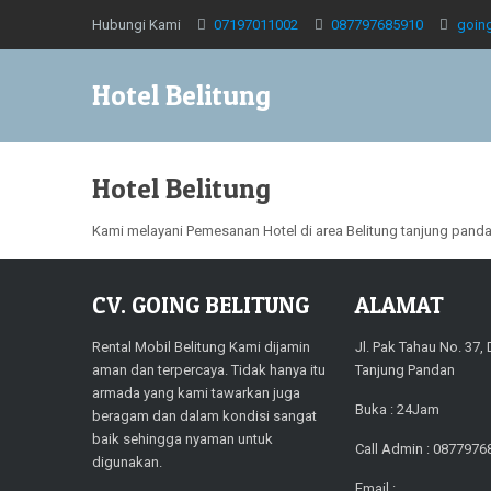
Hubungi Kami
07197011002
087797685910
goin
Hotel Belitung
Hotel Belitung
Kami melayani Pemesanan Hotel di area Belitung tanjung pandan,
CV. GOING BELITUNG
ALAMAT
Rental Mobil Belitung Kami dijamin
Jl. Pak Tahau No. 37,
aman dan terpercaya. Tidak hanya itu
Tanjung Pandan
armada yang kami tawarkan juga
Buka : 24Jam
beragam dan dalam kondisi sangat
baik sehingga nyaman untuk
Call Admin : 0877976
digunakan.
Email :