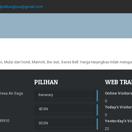
gbelitungtour@gmail.com
 Mulai dari hotel, Marriott, Bw suit, Swiss Bell. Harga terjangkau tidak meng
PILIHAN
WEB TRA
 Desa Air Saga
Online Visitor
Itenarary
0
Today's Visito
4D3N
3
85910
Yesterday's Vi
3D2N
22