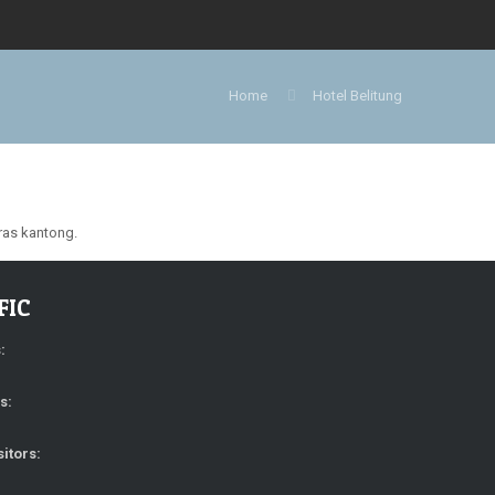
Home
Hotel Belitung
uras kantong.
FIC
s:
rs:
sitors: