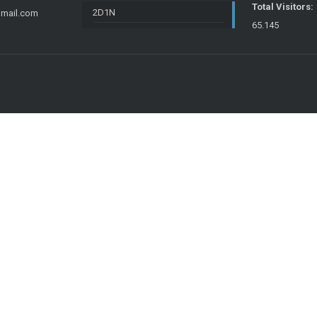
Total Visitors:
2D1N
gmail.com
65.145