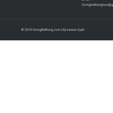
Goingbelitungtour@
© 2019 GoingBelitung.com | By Irawan Syah