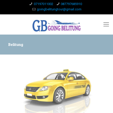
07197011002
087797685910
goingbelitungtour@gmail.com
Belitung