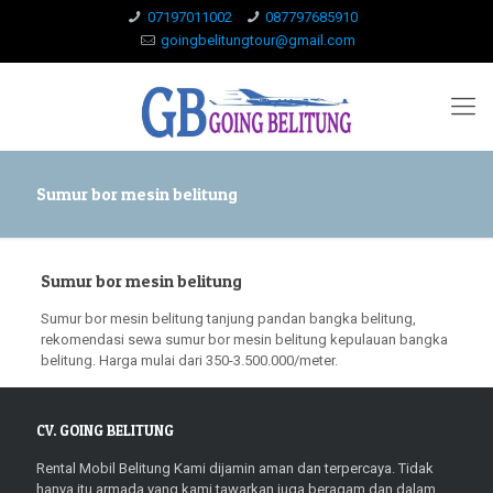
07197011002
087797685910
goingbelitungtour@gmail.com
Sumur bor mesin belitung
Sumur bor mesin belitung
Sumur bor mesin belitung tanjung pandan bangka belitung,
rekomendasi sewa sumur bor mesin belitung kepulauan bangka
belitung. Harga mulai dari 350-3.500.000/meter.
CV. GOING BELITUNG
Rental Mobil Belitung Kami dijamin aman dan terpercaya. Tidak
hanya itu armada yang kami tawarkan juga beragam dan dalam