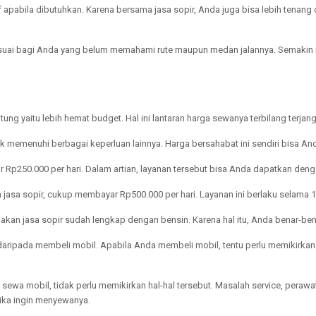
tif apabila dibutuhkan. Karena bersama jasa sopir, Anda juga bisa lebih tenan
 sesuai bagi Anda yang belum memahami rute maupun medan jalannya. Sema
ng yaitu lebih hemat budget. Hal ini lantaran harga sewanya terbilang terja
 memenuhi berbagai keperluan lainnya. Harga bersahabat ini sendiri bisa And
ar Rp250.000 per hari. Dalam artian, layanan tersebut bisa Anda dapatkan de
asa sopir, cukup membayar Rp500.000 per hari. Layanan ini berlaku selama 1
n jasa sopir sudah lengkap dengan bensin. Karena hal itu, Anda benar-benar 
ripada membeli mobil. Apabila Anda membeli mobil, tentu perlu memikirkan b
ewa mobil, tidak perlu memikirkan hal-hal tersebut. Masalah service, peraw
ika ingin menyewanya.