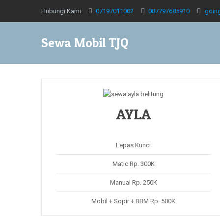
Hubungi Kami
07197011002
087797685910
goin
Sewa Mobil TJQ
AYLA
Lepas Kunci
Matic Rp. 300K
Manual Rp. 250K
Mobil + Sopir + BBM Rp. 500K