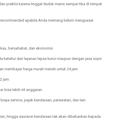
g dan praktis karena tinggal duduk manis sampai tiba di tempat
kin recommended apabila Anda memang belum menguasai
ngkau, bersahabat, dan ekonomis.
a ketahui dari layanan lepas kunci maupun dengan jasa sopir.
ngan membayar harga murah meriah untuk 24 jam.
2 jam.
bisa lebih irit anggaran.
iaya service, pajak kendaraan, perawatan, dan lain
atan, hingga asuransi kendaraan tak akan dibebankan kepada