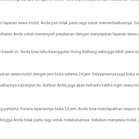
layanan sewa mobil, Anda pun tidak perlu ragu untuk memanfaatkannya. Dala
 membantu Anda untuk menempuh perjalanan dengan menyiapkan layanan sewa 
 di bawah ini. Anda bisa tahu keunggulan Going Belitung sehingga lebih yaki
ayanan sewa mobil dengan jam buka selama 24 jam. Pelayanannya juga buka se
tkannya kapanpun itu. Bahkan Anda juga akan terbantu ketika ingin sewa mob
yang pertama. Karena layanannya buka 24 jam, Anda bisa mendapatkan respo
ingga Anda tidak perlu ragu untuk melakukannya. Sebelum menyewa mobil, And