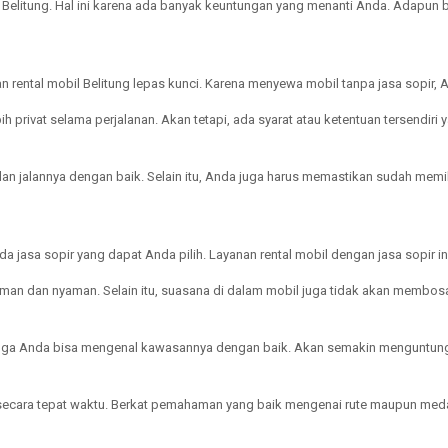
 Belitung. Hal ini karena ada banyak keuntungan yang menanti Anda. Adapun 
 rental mobil Belitung lepas kunci. Karena menyewa mobil tanpa jasa sopir,
ebih privat selama perjalanan. Akan tetapi, ada syarat atau ketentuan tersen
an jalannya dengan baik. Selain itu, Anda juga harus memastikan sudah memil
da jasa sopir yang dapat Anda pilih. Layanan rental mobil dengan jasa sopir 
man dan nyaman. Selain itu, suasana di dalam mobil juga tidak akan membosa
ngga Anda bisa mengenal kawasannya dengan baik. Akan semakin menguntungka
 secara tepat waktu. Berkat pemahaman yang baik mengenai rute maupun medan 