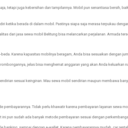
, tetapi juga kebersihan dan tampilannya. Mobil pun senantiasa bersih, baik
diri ketika berada di dalam mobil. Pastinya siapa saja merasa terpukau deng
itas dari jasa sewa mobil Belitung bisa melancarkan perjalanan. Armada terse
da. Karena kapasitas mobilnya beragam, Anda bisa sesuaikan dengan juml
ombongannya, jelas bisa menghemat anggaran yang akan Anda keluarkan nanti
sendirian sesuai keinginan. Mau sewa mobil sendirian maupun membawa ban
de pembayarannya. Tidak perlu khawatir karena pembayaran layanan sewa mob
aat ini pun sudah ada banyak metode pembayaran sesuai dengan perkembanga
le banking, sampai dengan e-wallet. Karena pembayarannya mudah, car rental