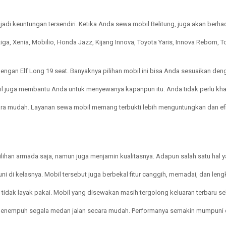
a jadi keuntungan tersendiri. Ketika Anda sewa mobil Belitung, juga akan ber
tiga, Xenia, Mobilio, Honda Jazz, Kijang Innova, Toyota Yaris, Innova Reborn, 
 dengan Elf Long 19 seat. Banyaknya pilihan mobil ini bisa Anda sesuaikan 
l juga membantu Anda untuk menyewanya kapanpun itu. Anda tidak perlu khaw
ra mudah. Layanan sewa mobil memang terbukti lebih menguntungkan dan ef
ihan armada saja, namun juga menjamin kualitasnya. Adapun salah satu hal ya
uni di kelasnya. Mobil tersebut juga berbekal fitur canggih, memadai, dan l
n tidak layak pakai. Mobil yang disewakan masih tergolong keluaran terbaru 
menempuh segala medan jalan secara mudah. Performanya semakin mumpuni 