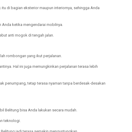
 itu di bagian eksterior maupun interiornya, sehingga Anda
an Anda ketika mengendarai mobilnya.
but anti mogok di tengah jalan.
ah rombongan yang ikut perjalanan.
nya. Hal ini juga memungkinkan perjalanan terasa lebih
yak penumpang, tetap terasa nyaman tanpa berdesak-desakan
il Belitung bisa Anda lakukan secara mudah.
n teknologi.
 Belitung jadi terasa semakin menguntungkan.