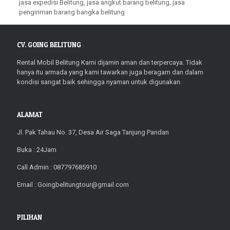
jasa expedisi Belitung, jasa angkut barang belitung, jasa
pengiriman barang bangka belitung.
CV. GOING BELITUNG
Rental Mobil Belitung Kami dijamin aman dan terpercaya. Tidak
hanya itu armada yang kami tawarkan juga beragam dan dalam
kondisi sangat baik sehingga nyaman untuk digunakan.
ALAMAT
Jl. Pak Tahau No. 37, Desa Air Saga Tanjung Pandan
Buka : 24Jam
Call Admin : 087797685910
Email : Goingbelitungtour@gmail.com
PILIHAN